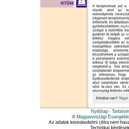
A templomnak azt a (tö
részét, ahol az iste
sekrestyének nevezzük
(régiesen templomszolga
előkészíti, és általáb
gyülekezetekben
egyhá
szolgál a különféle k
gyakran itt tartják az
a
lelkész magára ve
szolgálattevőkkel az is
evangélikus sekresty
imádsága, amelyne
készülhetnek a szolgál
a perselypénz számolá
lelkész itt tudja elle
megfelelő-e. Sok temp
szoptatandó kisgyerme
az édesanya, hogy a 
Építészettörténeti ér
ahol valamilyen oknál
sűrű fa-rács van. Ez 
viszonylag feltűnés nél
Kérdése van?
Tegye 
Nyitólap
-
Tartalo
©
Magyarországi Evangéli
Az adatok kereskedelmi célra nem haszná
Technikai kérdése