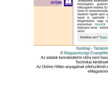
Templomok előterében,
helyiségben gyakran
hitbuzgalmi iratokat. Ez
hívek itt vásárolhass
Gyakran egyéb apró aj
lapok is kaphatók it
felajánlásból, vagy s
elsősorban
misszió
i 
többnyire lehet - külö
venni.
Kérdése van?
Tegye 
Nyitólap
-
Tartalo
©
Magyarországi Evangéli
Az adatok kereskedelmi célra nem haszná
Technikai kérdése
Az Online Hittan anyagának elkészítését 
eMagyarors