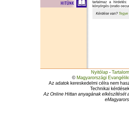
tartalmaz a hirdetés: 
könyörgés (oratio oecu
Kérdése van?
Tegye 
Nyitólap
-
Tartalo
©
Magyarországi Evangéli
Az adatok kereskedelmi célra nem haszná
Technikai kérdése
Az Online Hittan anyagának elkészítését 
eMagyarors