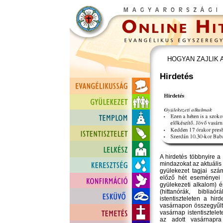
HOGYAN ZAJLIK 
Hirdetés
A hirdetés többnyire a
mindazokat az aktuális
gyülekezet tagjai szá
előző hét eseményei (
gyülekezeti alkalom) 
(hittanórák, bibliaó
istentiszteleten a hir
vasárnapon összegyűlt 
vasárnap istentisztele
az adott vasárnapra