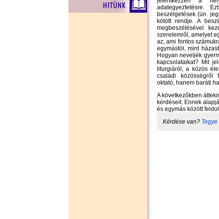
jelentkezzen a hel
adategyeztetésre. Ezt
beszélgetések (ún. je
kötött rendje. A bes
megbeszélésével kezd
szerelemről, amelyet e
az, ami fontos számukr
egymástól, mint házast
Hogyan neveljék gyerm
kapcsolataikat? Mit j
liturgiáról, a közös él
családi közösségről 
oktató, hanem baráti 
A következőkben átteki
kérdéseit. Ennek alapj
és egymás között feldo
Kérdése van?
Tegye 