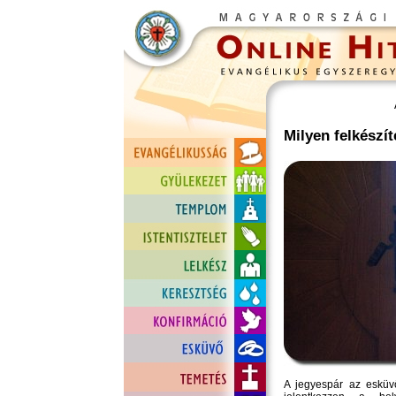
Milyen felkészí
A jegyespár az esküvő