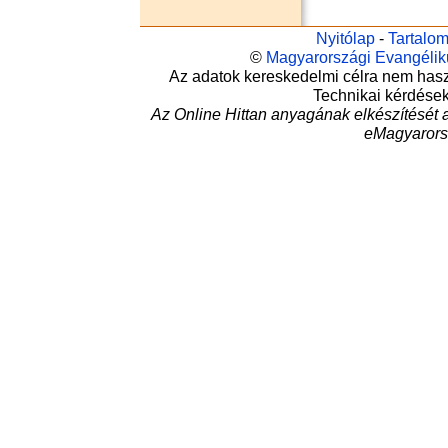
Nyitólap
-
Tartalo
©
Magyarországi Evangéli
Az adatok kereskedelmi célra nem haszná
Technikai kérdése
Az Online Hittan anyagának elkészítését 
eMagyarors