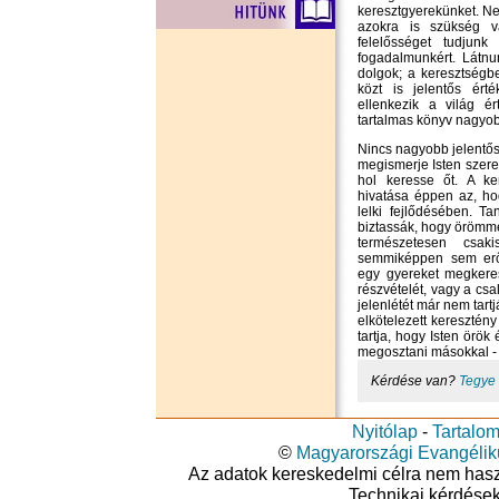
keresztgyerekünket. Ne
azokra is szükség v
felelősséget tudjunk 
fogadalmunkért. Látnu
dolgok; a keresztségb
közt is jelentős ért
ellenkezik a világ é
tartalmas könyv nagyobb
Nincs nagyobb jelentő
megismerje Isten szerete
hol keresse őt. A ke
hivatása éppen az, ho
lelki fejlődésében. T
biztassák, hogy örömme
természetesen csaki
semmiképpen sem erős
egy gyereket megkeres
részvételét, vagy a csa
jelenlétét már nem tart
elkötelezett keresztén
tartja, hogy Isten örök 
megosztani másokkal - 
Kérdése van?
Tegye 
Nyitólap
-
Tartalo
©
Magyarországi Evangéli
Az adatok kereskedelmi célra nem haszná
Technikai kérdése